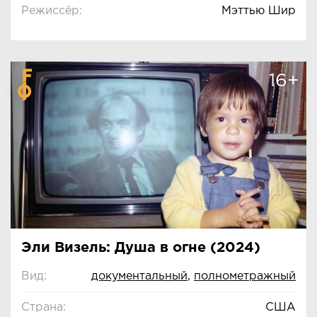
Режиссёр:
Мэттью Шир
16+
Эли Визель: Душа в огне (2024)
Вид:
документальный
,
полнометражный
Страна:
США