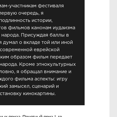
мам-участникам фестиваля
первую очередь, я
подлинность истории,
тов фильмов канонам иудаизма
 народа. Присуждая баллы в
я думал о вкладе той или иной
 современной еврейской
каким образом фильм передает
народа. Кроме этнокультурных
ловно, я обращал внимание и
ждого фильма аспекты: игру
кий замысел, сценарий и
становку кинокартины.
ых приза. Почетный приз 1-го