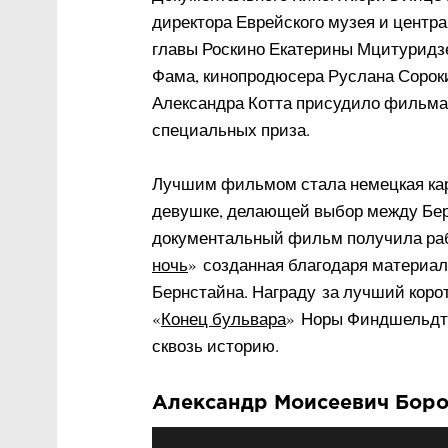
директора Еврейского музея и центр
главы Роскино Екатерины Мцитуридз
Фама, кинопродюсера Руслана Сороки
Александра Котта присудило фильма
специальных приза.
Лучшим фильмом стала немецкая ка
девушке, делающей выбор между Бер
документальный фильм получила раб
ночь
»
созданная благодаря материа
Бернстайна. Награду
за лучший коро
«
Конец бульвара
»
Норы Финдшельдт,
сквозь историю.
Александр Моисеевич Боро