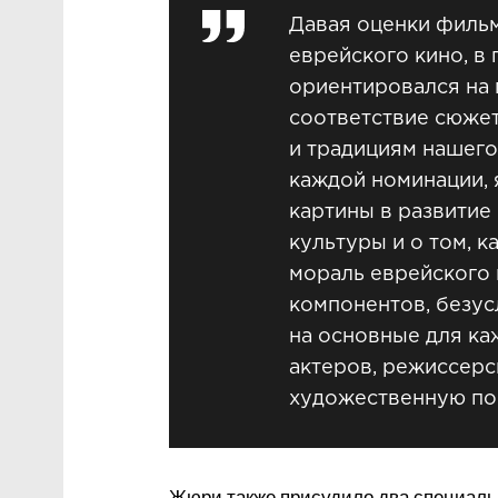
Давая оценки филь
еврейского кино, в 
ориентировался на 
соответствие сюже
и традициям нашего
каждой номинации, 
картины в развитие
культуры и о том, 
мораль еврейского 
компонентов, безус
на основные для ка
актеров, режиссерс
художественную по
Жюри также присудило два специальн