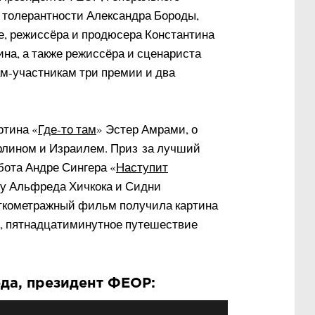
а толерантности Александра Бороды,
е, режиссёра и продюсера Константина
на, а также режиссёра и сценариста
м-участникам три премии и два
ртина «
Где-то там
» Эстер Амрами, о
лином и Израилем. Приз
за лучший
ота Андре Сингера «
Наступит
лу Альфреда Хичкока и Сидни
ткометражный фильм получила картина
 пятнадцатиминутное путешествие
да, президент ФЕОР: