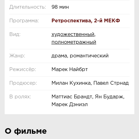
Длительность:
98 мин
Программа:
Ретроспектива
,
2-й МЕКФ
Вид:
художественный
,
полнометражный
Жанр:
драма, романтический
Режиссёр:
Марек Найбрт
Продюсер:
Милан Кухинка, Павел Стрнад
В ролях:
Маттиас Брандт, Ян Бударж,
Марек Дэниэл
О фильме