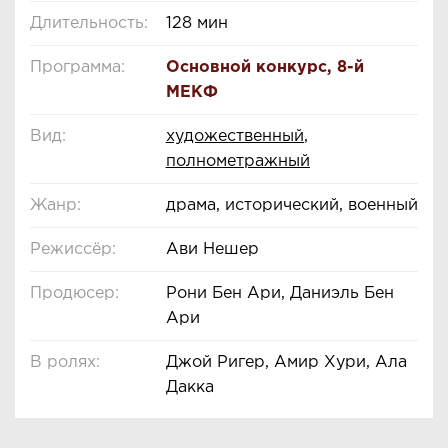
Длительность:
128 мин
Программа:
Основной конкурс
,
8-й
МЕКФ
Вид:
художественный
,
полнометражный
Жанр:
драма, исторический, военный
Режиссёр:
Ави Нешер
Продюсер:
Рони Бен Ари, Даниэль Бен
Ари
В ролях:
Джой Ригер, Амир Хури, Ала
Дакка