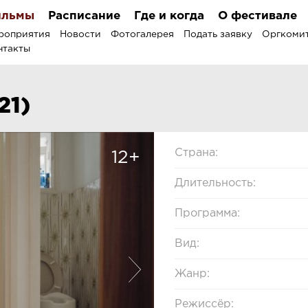
льмы
Расписание
Где и когда
О фестивале
роприятия
Новости
Фотогалерея
Подать заявку
Оргкоми
нтакты
21)
Страна:
12+
Длительность:
Программа:
Вид:
Жанр:
Режиссёр: