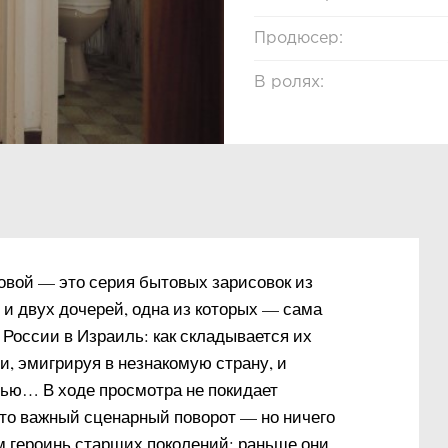
Продюсер:
В ролях:
вой — это серия бытовых зарисовок из
и двух дочерей, одна из которых — сама
 России в Израиль: как складывается их
ли, эмигрируя в незнакомую страну, и
тью… В ходе просмотра не покидает
-то важный сценарный поворот — но ничего
м героинь старших поколений: раньше они