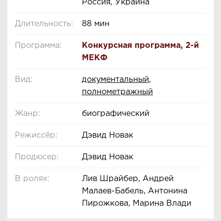
Россия, Украина
Длительность:
88 мин
Программа:
Конкурсная программа
,
2-й
МЕКФ
Вид:
документальный
,
полнометражный
Жанр:
биографический
Режиссёр:
Дэвид Новак
Продюсер:
Дэвид Новак
В ролях:
Лив Шрайбер, Андрей
Малаев-Бабель, Антонина
Пирожкова, Марина Влади