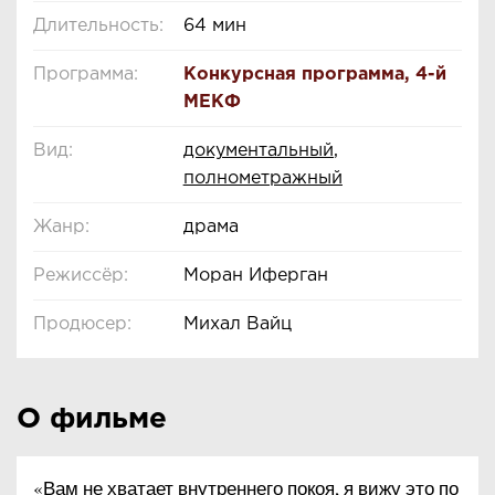
Длительность:
64 мин
Программа:
Конкурсная программа
,
4-й
МЕКФ
Вид:
документальный
,
полнометражный
Жанр:
драма
Режиссёр:
Моран Иферган
Продюсер:
Михал Вайц
О фильме
«Вам не хватает внутреннего покоя, я вижу это по