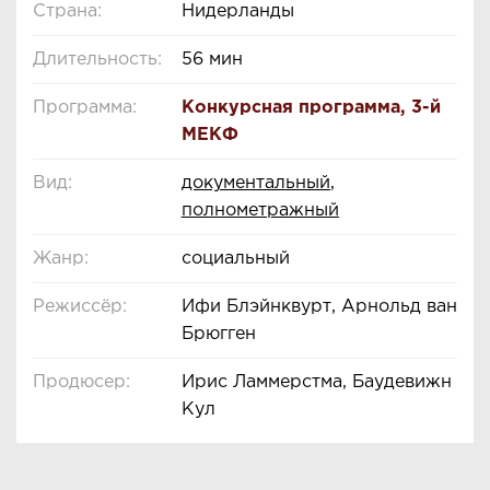
Страна:
Нидерланды
Длительность:
56 мин
Программа:
Конкурсная программа
,
3-й
МЕКФ
Вид:
документальный
,
полнометражный
Жанр:
социальный
Режиссёр:
Ифи Блэйнквурт, Арнольд ван
Брюгген
Продюсер:
Ирис Ламмерстма, Баудевижн
Кул