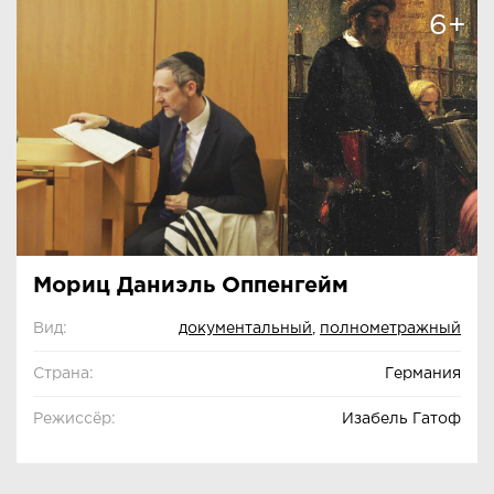
6+
Мориц Даниэль Оппенгейм
Вид:
документальный
,
полнометражный
Страна:
Германия
Режиссёр:
Изабель Гатоф