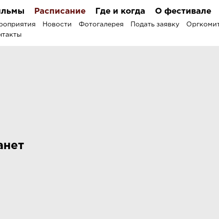
льмы
Расписание
Где и когда
О фестивале
роприятия
Новости
Фотогалерея
Подать заявку
Оргкоми
нтакты
анет