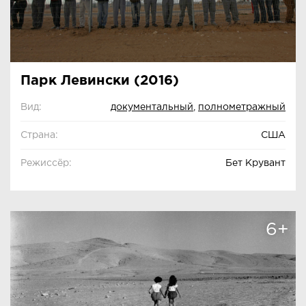
Парк Левински (2016)
Вид:
документальный
,
полнометражный
Страна:
США
Режиссёр:
Бет Крувант
6+