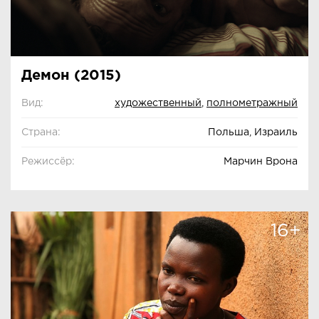
Демон (2015)
Вид:
художественный
,
полнометражный
Страна:
Польша, Израиль
Режиссёр:
Марчин Врона
16+