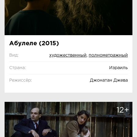
Абулеле (2015)
Вид:
художественный
,
полнометражный
Страна:
Израиль
Режиссёр:
Джонатан Джева
12+