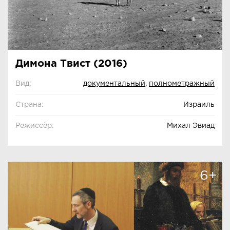
Димона Твист (2016)
Вид:
документальный
,
полнометражный
Страна:
Израиль
Режиссёр:
Михал Эвиад
6+