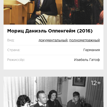
Мориц Даниэль Оппенгейм (2016)
Вид:
документальный
,
полнометражный
Страна:
Германия
Режиссёр:
Изабель Гатоф
12+