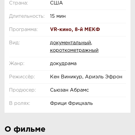
Страна:
США
Длительность:
15 мин
Программа:
VR-кино
,
8-й МЕКФ
Вид:
документальный
,
короткометражный
Жанр:
докудрама
Режиссёр:
Кен Виникур, Ариэль Эфрон
Продюсер:
Сьюзан Абрамс
В ролях:
Фрици Фрицхаль
О фильме