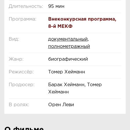
Длительность:
95 мин
Программа:
Внеконкурсная программа
,
8-й МЕКФ
Вид:
документальный
,
полнометражный
Жанр:
биографический
Режиссёр:
Томер Хейманн
Продюсер:
Барак Хейманн, Томер
Хейманн
В ролях:
Орен Леви
О фильме