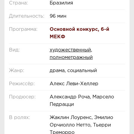
Страна:
Бразилия
Длительность:
96 мин
Программа:
Основной конкурс
,
6-й
МЕКФ
Вид:
художественный
,
полнометражный
Жанр:
драма, социальный
Режиссёр:
Алекс Леви-Хеллер
Продюсер:
Александр Роча, Марсело
Педрацци
В ролях:
Жаклин Лоуренс, Эмилио
Орчиолло Нетто, Тьерри
Треморро