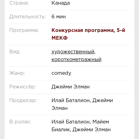
Страна:
Канада
Длительность:
6 мин
Программа:
Конкурсная программа
,
5-й
МЕКФ
Вид:
художественный
,
короткометражный
Жанр:
comedy
Режиссёр:
Джейми Элман
Продюсер:
Илай Баталион, Джейми
Элман
В ролях:
Илай Баталион, Майем
Биалик, Джейми Элман