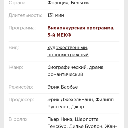
Страна:
Франция, Бельгия
Длительность:
131 мин
Программа:
Внеконкурсная программа
,
5-й МЕКФ
Вид:
художественный
,
полнометражный
Жанр:
биографический, драма,
романтический
Режиссёр:
Эрик Барбье
Продюсер:
Эрик Джехельманн, Филипп
Русселет, Джэр
В ролях:
Пьер Нинэ, Шарлотта
Генсбур, Дидье Бурдон, Жан-