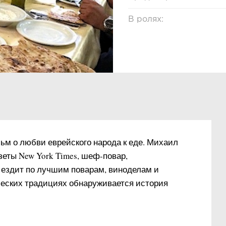
В ролях:
ьм о любви еврейского народа к еде. Михаил
еты New York Times, шеф-повар,
ездит по лучшим поварам, виноделам и
ческих традициях обнаруживается история