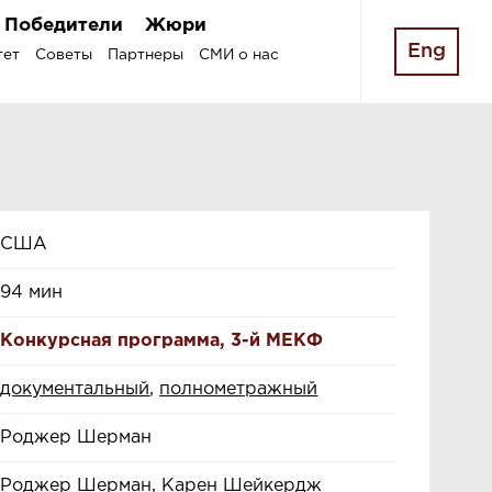
Победители
Жюри
Eng
тет
Советы
Партнеры
СМИ о нас
США
94 мин
Конкурсная программа
,
3-й МЕКФ
документальный
,
полнометражный
Роджер Шерман
Роджер Шерман, Карен Шейкердж