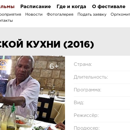
льмы
Расписание
Где и когда
О фестивале
роприятия
Новости
Фотогалерея
Подать заявку
Оргкоми
нтакты
КОЙ КУХНИ (2016)
Страна:
6+
Длительность:
Программа:
Вид:
Режиссёр:
Продюсер: