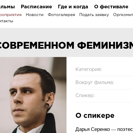
льмы
Расписание
Где и когда
О фестивале
роприятия
Новости
Фотогалерея
Подать заявку
Оргкоми
нтакты
 СОВРЕМЕННОМ ФЕМИНИЗ
Категория:
Вокруг фильма:
Спикер:
О спикере
Дарья Серенко — поэтес