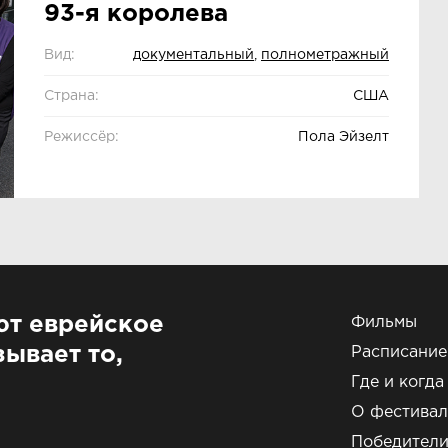
93-я королева
Вид:
документальный
,
полнометражный
Страна:
США
Режиссёр:
Пола Эйзелт
ют еврейское
Фильмы
ывает то,
Расписание
Где и когда
О фестивал
Победител