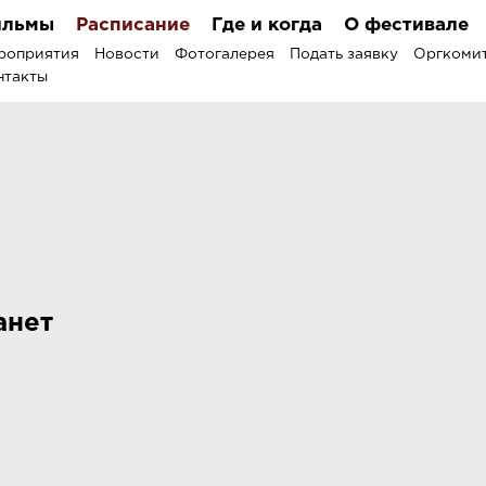
льмы
Расписание
Где и когда
О фестивале
роприятия
Новости
Фотогалерея
Подать заявку
Оргкоми
нтакты
анет