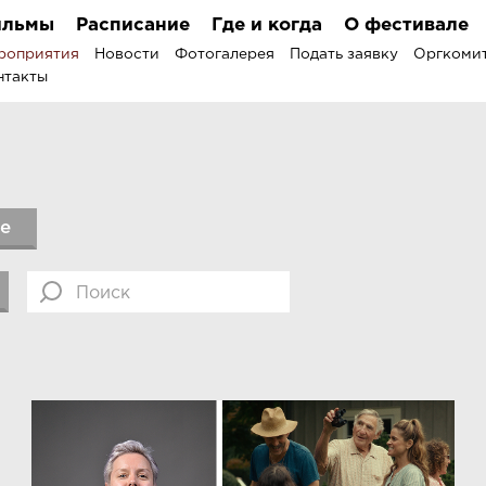
льмы
Расписание
Где и когда
О фестивале
роприятия
Новости
Фотогалерея
Подать заявку
Оргкоми
нтакты
е