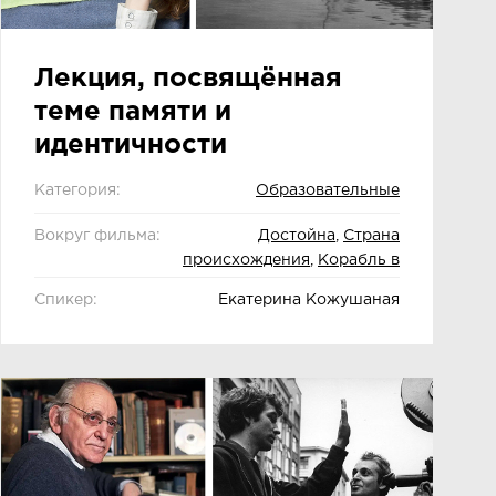
Лекция, посвящённая
теме памяти и
идентичности
Категория:
Образовательные
Вокруг фильма:
Достойна
,
Страна
происхождения
,
Корабль в
Палестину
,
Письмо для меня
Спикер:
Екатерина Кожушаная
,
Татуировка на всю жизнь