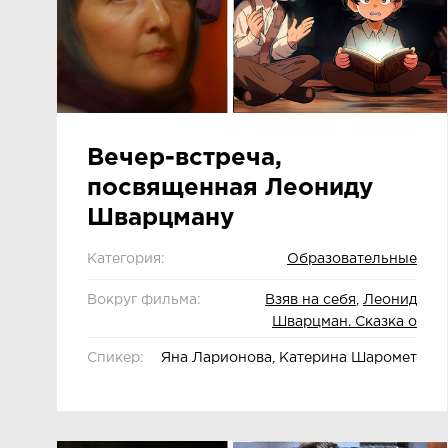
Вечер-встреча,
посвященная Леониду
Шварцману
Категория:
Образовательные
Вокруг фильма:
Взяв на себя
,
Леонид
Шварцман. Сказка о
мальчике и старом городе
,
Спикер:
Яна Ларионова, Катерина Шаромет
Время занятий
,
Король
попсы