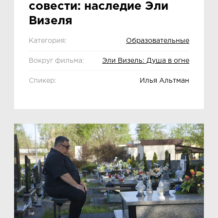
совести: наследие Эли
Визеля
Категория:
Образовательные
Вокруг фильма:
Эли Визель: Душа в огне
Спикер:
Илья Альтман