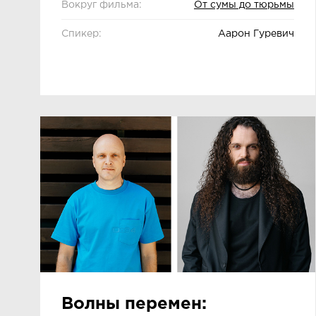
Вокруг фильма:
От сумы до тюрьмы
Спикер:
Аарон Гуревич
Волны перемен: