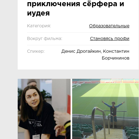
приключения сёрфера и
иудея
Категория:
Образовательные
Вокруг фильма:
Становясь профи
Спикер:
Денис Дрогайкин, Константин
Борчининов